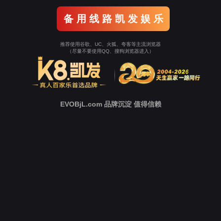
新闻中心
智慧园区
乘“数”而上，英国上
市公司365职业背调
2024-
智慧校园
05-30
迎机遇
智慧医院
公检法
“就业AI辅导员”上
线，求职更贴心！
2024-
点击免费体验平台
业务咨询 谢梅
05-30
芳：
13570161008
业务咨询 陈春
桃：
13924326008
业务咨询 叶小