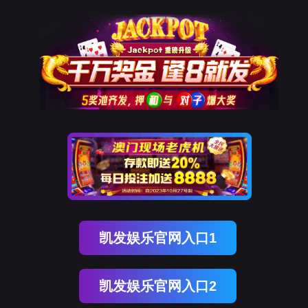
凯发娱乐官网入口1
凯发娱乐官网入口2