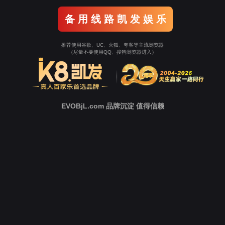
备 用 线 路 凯 发 娱 乐
推荐使用谷歌、UC、火狐、夸客等主流浏览器
（尽量不要使用QQ、搜狗浏览器进入）
EVOBjL.com 品牌沉淀 值得信赖